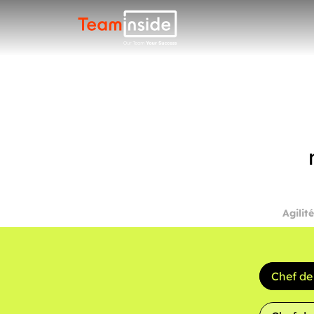
Teaminside
Agilité
Chef de