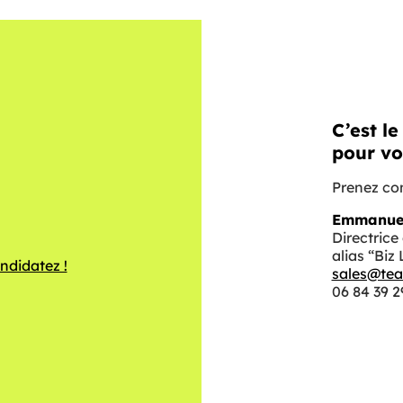
C’est l
pour vo
Prenez co
Emmanuel
Directric
alias “Biz 
andidatez !
sales@tea
06 84 39 2