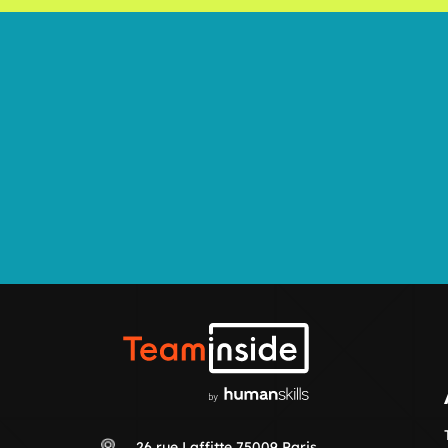
Teaminside
26 rue Laffitte 75009 Paris