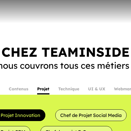
CHEZ TEAMINSIDE
nous couvrons tous ces métiers 
Contenus
Projet
Technique
UI & UX
Webmar
 Projet Innovation
Chef de Projet Social Media