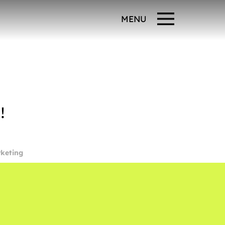
MENU
!
keting