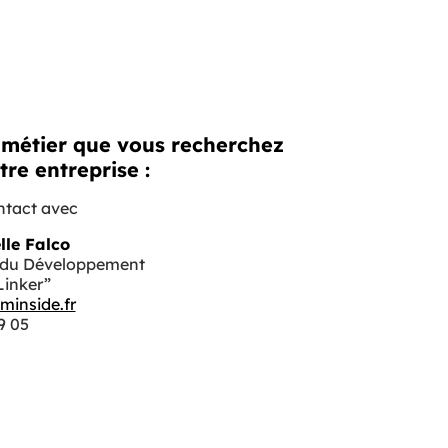
e métier que vous recherchez
tre entreprise :
ntact avec
le Falco
e du Développement
Linker”
minside.fr
9 05