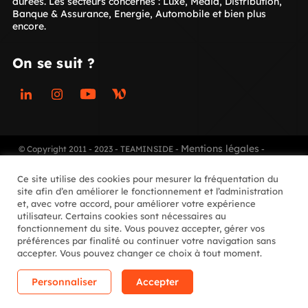
durées. Les secteurs concernés : Luxe, Média, Distribution,
Banque & Assurance, Energie, Automobile et bien plus
encore.
On se suit ?
Linkedin
Instagram
Youtube
Welcome
to
the
Mentions légales
© Copyright 2011 - 2023 - TEAMINSIDE -
-
Jungle
Gestion des cookies
Ce site utilise des cookies pour mesurer la fréquentation du
site afin d’en améliorer le fonctionnement et l’administration
et, avec votre accord, pour améliorer votre expérience
utilisateur. Certains cookies sont nécessaires au
fonctionnement du site. Vous pouvez accepter, gérer vos
préférences par finalité ou continuer votre navigation sans
accepter. Vous pouvez changer ce choix à tout moment.
Personnaliser
Accepter